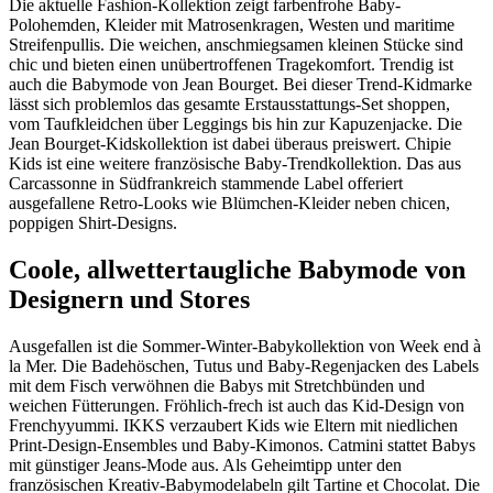
Die aktuelle Fashion-Kollektion zeigt farbenfrohe Baby-
Polohemden, Kleider mit Matrosenkragen, Westen und maritime
Streifenpullis. Die weichen, anschmiegsamen kleinen Stücke sind
chic und bieten einen unübertroffenen Tragekomfort. Trendig ist
auch die Babymode von Jean Bourget. Bei dieser Trend-Kidmarke
lässt sich problemlos das gesamte Erstausstattungs-Set shoppen,
vom Taufkleidchen über Leggings bis hin zur Kapuzenjacke. Die
Jean Bourget-Kidskollektion ist dabei überaus preiswert. Chipie
Kids ist eine weitere französische Baby-Trendkollektion. Das aus
Carcassonne in Südfrankreich stammende Label offeriert
ausgefallene Retro-Looks wie Blümchen-Kleider neben chicen,
poppigen Shirt-Designs.
Coole, allwettertaugliche Babymode von
Designern und Stores
Ausgefallen ist die Sommer-Winter-Babykollektion von Week end à
la Mer. Die Badehöschen, Tutus und Baby-Regenjacken des Labels
mit dem Fisch verwöhnen die Babys mit Stretchbünden und
weichen Fütterungen. Fröhlich-frech ist auch das Kid-Design von
Frenchyyummi. IKKS verzaubert Kids wie Eltern mit niedlichen
Print-Design-Ensembles und Baby-Kimonos. Catmini stattet Babys
mit günstiger Jeans-Mode aus. Als Geheimtipp unter den
französischen Kreativ-Babymodelabeln gilt Tartine et Chocolat. Die