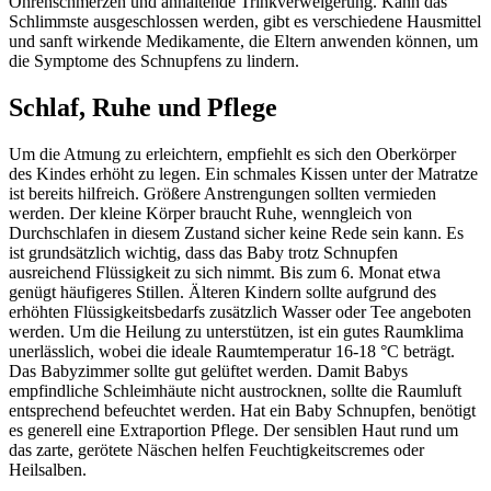
Ohrenschmerzen und anhaltende Trinkverweigerung. Kann das
Schlimmste ausgeschlossen werden, gibt es verschiedene Hausmittel
und sanft wirkende Medikamente, die Eltern anwenden können, um
die Symptome des Schnupfens zu lindern.
Schlaf, Ruhe und Pflege
Um die Atmung zu erleichtern, empfiehlt es sich den Oberkörper
des Kindes erhöht zu legen. Ein schmales Kissen unter der Matratze
ist bereits hilfreich. Größere Anstrengungen sollten vermieden
werden. Der kleine Körper braucht Ruhe, wenngleich von
Durchschlafen in diesem Zustand sicher keine Rede sein kann. Es
ist grundsätzlich wichtig, dass das Baby trotz Schnupfen
ausreichend Flüssigkeit zu sich nimmt. Bis zum 6. Monat etwa
genügt häufigeres Stillen. Älteren Kindern sollte aufgrund des
erhöhten Flüssigkeitsbedarfs zusätzlich Wasser oder Tee angeboten
werden. Um die Heilung zu unterstützen, ist ein gutes Raumklima
unerlässlich, wobei die ideale Raumtemperatur 16-18 °C beträgt.
Das Babyzimmer sollte gut gelüftet werden. Damit Babys
empfindliche Schleimhäute nicht austrocknen, sollte die Raumluft
entsprechend befeuchtet werden. Hat ein Baby Schnupfen, benötigt
es generell eine Extraportion Pflege. Der sensiblen Haut rund um
das zarte, gerötete Näschen helfen Feuchtigkeitscremes oder
Heilsalben.