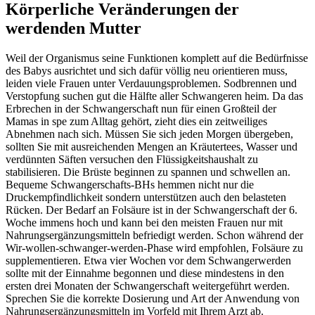
Körperliche Veränderungen der
werdenden Mutter
Weil der Organismus seine Funktionen komplett auf die Bedürfnisse
des Babys ausrichtet und sich dafür völlig neu orientieren muss,
leiden viele Frauen unter Verdauungsproblemen. Sodbrennen und
Verstopfung suchen gut die Hälfte aller Schwangeren heim. Da das
Erbrechen in der Schwangerschaft nun für einen Großteil der
Mamas in spe zum Alltag gehört, zieht dies ein zeitweiliges
Abnehmen nach sich. Müssen Sie sich jeden Morgen übergeben,
sollten Sie mit ausreichenden Mengen an Kräutertees, Wasser und
verdünnten Säften versuchen den Flüssigkeitshaushalt zu
stabilisieren. Die Brüste beginnen zu spannen und schwellen an.
Bequeme Schwangerschafts-BHs hemmen nicht nur die
Druckempfindlichkeit sondern unterstützen auch den belasteten
Rücken. Der Bedarf an Folsäure ist in der Schwangerschaft der 6.
Woche immens hoch und kann bei den meisten Frauen nur mit
Nahrungsergänzungsmitteln befriedigt werden. Schon während der
Wir-wollen-schwanger-werden-Phase wird empfohlen, Folsäure zu
supplementieren. Etwa vier Wochen vor dem Schwangerwerden
sollte mit der Einnahme begonnen und diese mindestens in den
ersten drei Monaten der Schwangerschaft weitergeführt werden.
Sprechen Sie die korrekte Dosierung und Art der Anwendung von
Nahrungsergänzungsmitteln im Vorfeld mit Ihrem Arzt ab.