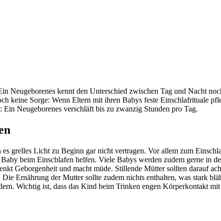
Ein Neugeborenes kennt den Unterschied zwischen Tag und Nacht noch
h keine Sorge: Wenn Eltern mit ihren Babys feste Einschlafrituale pfle
: Ein Neugeborenes verschläft bis zu zwanzig Stunden pro Tag.
en
 es grelles Licht zu Beginn gar nicht vertragen. Vor allem zum Einsc
m Baby beim Einschlafen helfen. Viele Babys werden zudem gerne in de
nkt Geborgenheit und macht müde. Stillende Mütter sollten darauf acht
ie Ernährung der Mutter sollte zudem nichts enthalten, was stark bläht
dern. Wichtig ist, dass das Kind beim Trinken engen Körperkontakt mit