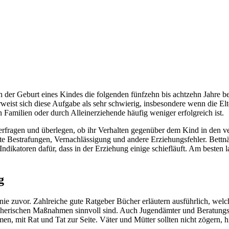
ach der Geburt eines Kindes die folgenden fünfzehn bis achtzehn Jahre
eist sich diese Aufgabe als sehr schwierig, insbesondere wenn die El
Familien oder durch Alleinerziehende häufig weniger erfolgreich ist.
terfragen und überlegen, ob ihr Verhalten gegenüber dem Kind in den v
hte Bestrafungen, Vernachlässigung und andere Erziehungsfehler. Bettn
 Indikatoren dafür, dass in der Erziehung einige schiefläuft. Am besten
g
nie zuvor. Zahlreiche gute Ratgeber Bücher erläutern ausführlich, wel
herischen Maßnahmen sinnvoll sind. Auch Jugendämter und Beratungsst
n, mit Rat und Tat zur Seite. Väter und Mütter sollten nicht zögern, 