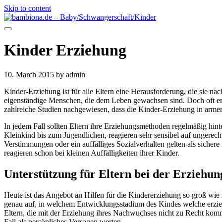
Skip to content
Kinder Erziehung
10. March 2015
by admin
Kinder-Erziehung ist für alle Eltern eine Herausforderung, die sie n
eigenständige Menschen, die dem Leben gewachsen sind. Doch oft erw
zahlreiche Studien nachgewiesen, dass die Kinder-Erziehung in armen 
In jedem Fall sollten Eltern ihre Erziehungsmethoden regelmäßig hin
Kleinkind bis zum Jugendlichen, reagieren sehr sensibel auf ungerec
Verstimmungen oder ein auffälliges Sozialverhalten gelten als sichere
reagieren schon bei kleinen Auffälligkeiten ihrer Kinder.
Unterstützung für Eltern bei der Erziehun
Heute ist das Angebot an Hilfen für die Kindererziehung so groß wie 
genau auf, in welchem Entwicklungsstadium des Kindes welche erzie
Eltern, die mit der Erziehung ihres Nachwuchses nicht zu Recht komme
Fall als persönliches Versagen werten.