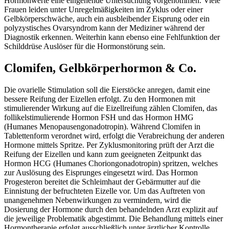
Hormonwerte eine eingehende Untersuchung vorgenommen. Viele
Frauen leiden unter Unregelmäßigkeiten im Zyklus oder einer
Gelbkörperschwäche, auch ein ausbleibender Eisprung oder ein
polyzystisches Ovarsyndrom kann der Mediziner während der
Diagnostik erkennen. Weiterhin kann ebenso eine Fehlfunktion der
Schilddrüse Auslöser für die Hormonstörung sein.
Clomifen, Gelbkörperhormon & Co.
Die ovarielle Stimulation soll die Eierstöcke anregen, damit eine
bessere Reifung der Eizellen erfolgt. Zu den Hormonen mit
stimulierender Wirkung auf die Eizellreifung zählen Clomifen, das
follikelstimulierende Hormon FSH und das Hormon HMG
(Humanes Menopausengonadotropin). Während Clomifen in
Tablettenform verordnet wird, erfolgt die Verabreichung der anderen
Hormone mittels Spritze. Per Zyklusmonitoring prüft der Arzt die
Reifung der Eizellen und kann zum geeigneten Zeitpunkt das
Hormon HCG (Humanes Choriongonadotropin) spritzen, welches
zur Auslösung des Eisprunges eingesetzt wird. Das Hormon
Progesteron bereitet die Schleimhaut der Gebärmutter auf die
Einnistung der befruchteten Eizelle vor. Um das Auftreten von
unangenehmen Nebenwirkungen zu vermindern, wird die
Dosierung der Hormone durch den behandelnden Arzt explizit auf
die jeweilige Problematik abgestimmt. Die Behandlung mittels einer
Hormontherapie erfolgt ausschließlich unter ärztlicher Kontrolle.