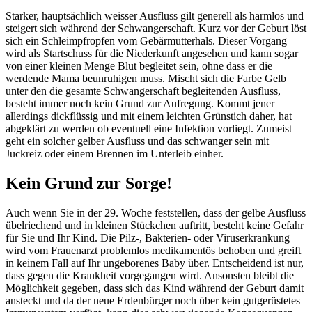
Starker, hauptsächlich weisser Ausfluss gilt generell als harmlos und
steigert sich während der Schwangerschaft. Kurz vor der Geburt löst
sich ein Schleimpfropfen vom Gebärmutterhals. Dieser Vorgang
wird als Startschuss für die Niederkunft angesehen und kann sogar
von einer kleinen Menge Blut begleitet sein, ohne dass er die
werdende Mama beunruhigen muss. Mischt sich die Farbe Gelb
unter den die gesamte Schwangerschaft begleitenden Ausfluss,
besteht immer noch kein Grund zur Aufregung. Kommt jener
allerdings dickflüssig und mit einem leichten Grünstich daher, hat
abgeklärt zu werden ob eventuell eine Infektion vorliegt. Zumeist
geht ein solcher gelber Ausfluss und das schwanger sein mit
Juckreiz oder einem Brennen im Unterleib einher.
Kein Grund zur Sorge!
Auch wenn Sie in der 29. Woche feststellen, dass der gelbe Ausfluss
übelriechend und in kleinen Stückchen auftritt, besteht keine Gefahr
für Sie und Ihr Kind. Die Pilz-, Bakterien- oder Viruserkrankung
wird vom Frauenarzt problemlos medikamentös behoben und greift
in keinem Fall auf Ihr ungeborenes Baby über. Entscheidend ist nur,
dass gegen die Krankheit vorgegangen wird. Ansonsten bleibt die
Möglichkeit gegeben, dass sich das Kind während der Geburt damit
ansteckt und da der neue Erdenbürger noch über kein gutgerüstetes