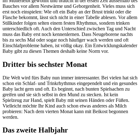
im Mutterleibt gewöhnt und braucht in der ersten Zeit ausserhalb des
Bauches vor allem Nestwärme und Geborgenheit. Vieles muss sich
erst noch einspielen: Wie oft ein Baby an der Brust trinkt oder die
Flasche bekommt, lässt sich nicht in einer Tabelle ablesen. Vor allem
Stillkinder folgen selten einem festen Rhythmus, sondern trinken
unterschiedlich oft. Auch den Unterschied zwischen Tag und Nacht
muss das Baby erst noch kennenlernen. Dass Neugeborene nachts
bis zu sechs Mal oder sogar noch häufiger wach werden und oft
Einschlafprobleme haben, ist völlig okay. Ein Entwicklungskalender
Baby gibt zu diesen Themen deshalb keine Norm vor.
Dritter bis sechster Monat
Die Welt wird fürs Baby nun immer interessanter. Bei vielen hat sich
schon ein Schlaf- und Trinkrhythmus eingependelt und ein gesundes
Baby lacht gern und oft. Es beginnt, nach bunten Spielsachen zu
greifen und sie sich selbst in den Mund zu stecken. Ist kein
Spielzeug zur Hand, spielt Baby mit seinen Händen oder Füßen.
Vielleicht möchte Ihr Kind auch schon etwas anderes als Milch
probieren: Nach dem vierten Monat kann mit Beikost begonnen
werden.
Das zweite Halbjahr