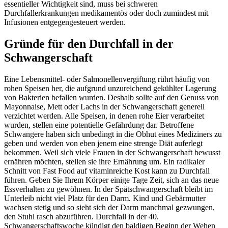
essentieller Wichtigkeit sind, muss bei schweren
Durchfallerkrankungen medikamentös oder doch zumindest mit
Infusionen entgegengesteuert werden.
Gründe für den Durchfall in der
Schwangerschaft
Eine Lebensmittel- oder Salmonellenvergiftung rührt häufig von
rohen Speisen her, die aufgrund unzureichend gekühlter Lagerung
von Bakterien befallen wurden. Deshalb sollte auf den Genuss von
Mayonnaise, Mett oder Lachs in der Schwangerschaft generell
verzichtet werden. Alle Speisen, in denen rohe Eier verarbeitet
wurden, stellen eine potentielle Gefährdung dar. Betroffene
Schwangere haben sich unbedingt in die Obhut eines Mediziners zu
geben und werden von eben jenem eine strenge Diät auferlegt
bekommen. Weil sich viele Frauen in der Schwangerschaft bewusst
ernähren möchten, stellen sie ihre Ernährung um. Ein radikaler
Schnitt von Fast Food auf vitaminreiche Kost kann zu Durchfall
führen. Geben Sie Ihrem Körper einige Tage Zeit, sich an das neue
Essverhalten zu gewöhnen. In der Spätschwangerschaft bleibt im
Unterleib nicht viel Platz für den Darm. Kind und Gebärmutter
wachsen stetig und so sieht sich der Darm manchmal gezwungen,
den Stuhl rasch abzuführen. Durchfall in der 40.
Schwangerschaftswoche kündigt den baldigen Beginn der Wehen