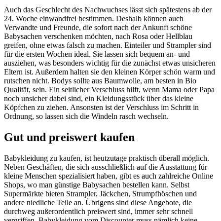
Auch das Geschlecht des Nachwuchses lässt sich spätestens ab der
24. Woche einwandfrei bestimmen. Deshalb können auch
Verwandte und Freunde, die sofort nach der Ankunft schöne
Babysachen verschenken möchten, nach Rosa oder Hellblau
greifen, ohne etwas falsch zu machen. Einteiler und Strampler sind
für die ersten Wochen ideal. Sie lassen sich bequem an- und
ausziehen, was besonders wichtig für die zunächst etwas unsicheren
Eltern ist. Außerdem halten sie den kleinen Körper schön warm und
rutschen nicht. Bodys sollte aus Baumwolle, am besten in Bio
Qualität, sein. Ein seitlicher Verschluss hilft, wenn Mama oder Papa
noch unsicher dabei sind, ein Kleidungsstück über das kleine
Köpfchen zu ziehen. Ansonsten ist der Verschluss im Schritt in
Ordnung, so lassen sich die Windeln rasch wechseln.
Gut und preiswert kaufen
Babykleidung zu kaufen, ist heutzutage praktisch überall möglich.
Neben Geschäften, die sich ausschließlich auf die Ausstattung für
kleine Menschen spezialisiert haben, gibt es auch zahlreiche Online
Shops, wo man günstige Babysachen bestellen kann. Selbst
Supermärkte bieten Strampler, Jäckchen, Strumpfhöschen und
andere niedliche Teile an. Übrigens sind diese Angebote, die
durchweg außerordentlich preiswert sind, immer sehr schnell
vergriffen. Babykleidung vom Discounter muss nämlich keine