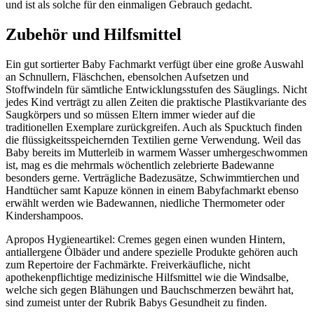
und ist als solche für den einmaligen Gebrauch gedacht.
Zubehör und Hilfsmittel
Ein gut sortierter Baby Fachmarkt verfügt über eine große Auswahl
an Schnullern, Fläschchen, ebensolchen Aufsetzen und
Stoffwindeln für sämtliche Entwicklungsstufen des Säuglings. Nicht
jedes Kind verträgt zu allen Zeiten die praktische Plastikvariante des
Saugkörpers und so müssen Eltern immer wieder auf die
traditionellen Exemplare zurückgreifen. Auch als Spucktuch finden
die flüssigkeitsspeichernden Textilien gerne Verwendung. Weil das
Baby bereits im Mutterleib in warmem Wasser umhergeschwommen
ist, mag es die mehrmals wöchentlich zelebrierte Badewanne
besonders gerne. Verträgliche Badezusätze, Schwimmtierchen und
Handtücher samt Kapuze können in einem Babyfachmarkt ebenso
erwählt werden wie Badewannen, niedliche Thermometer oder
Kindershampoos.
Apropos Hygieneartikel: Cremes gegen einen wunden Hintern,
antiallergene Ölbäder und andere spezielle Produkte gehören auch
zum Repertoire der Fachmärkte. Freiverkäufliche, nicht
apothekenpflichtige medizinische Hilfsmittel wie die Windsalbe,
welche sich gegen Blähungen und Bauchschmerzen bewährt hat,
sind zumeist unter der Rubrik Babys Gesundheit zu finden.