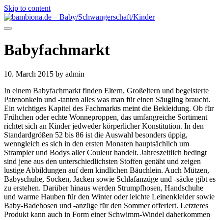
Skip to content
Babyfachmarkt
10. March 2015
by admin
In einem Babyfachmarkt finden Eltern, Großeltern und begeisterte
Patenonkeln und -tanten alles was man für einen Säugling braucht.
Ein wichtiges Kapitel des Fachmarkts meint die Bekleidung. Ob für
Frühchen oder echte Wonneproppen, das umfangreiche Sortiment
richtet sich an Kinder jedweder körperlicher Konstitution. In den
Standardgrößen 52 bis 86 ist die Auswahl besonders üppig,
wenngleich es sich in den ersten Monaten hauptsächlich um
Strampler und Bodys aller Couleur handelt. Jahreszeitlich bedingt
sind jene aus den unterschiedlichsten Stoffen genäht und zeigen
lustige Abbildungen auf dem kindlichen Bäuchlein. Auch Mützen,
Babyschuhe, Socken, Jacken sowie Schlafanzüge und -säcke gibt es
zu erstehen. Darüber hinaus werden Strumpfhosen, Handschuhe
und warme Hauben für den Winter oder leichte Leinenkleider sowie
Baby-Badehosen und -anzüge für den Sommer offeriert. Letzteres
Produkt kann auch in Form einer Schwimm-Windel daherkommen