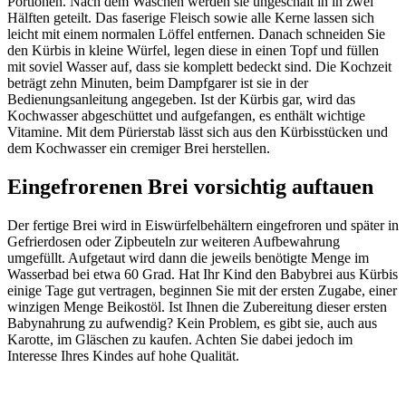
Portionen. Nach dem Waschen werden sie ungeschält in in zwei
Hälften geteilt. Das faserige Fleisch sowie alle Kerne lassen sich
leicht mit einem normalen Löffel entfernen. Danach schneiden Sie
den Kürbis in kleine Würfel, legen diese in einen Topf und füllen
mit soviel Wasser auf, dass sie komplett bedeckt sind. Die Kochzeit
beträgt zehn Minuten, beim Dampfgarer ist sie in der
Bedienungsanleitung angegeben. Ist der Kürbis gar, wird das
Kochwasser abgeschüttet und aufgefangen, es enthält wichtige
Vitamine. Mit dem Pürierstab lässt sich aus den Kürbisstücken und
dem Kochwasser ein cremiger Brei herstellen.
Eingefrorenen Brei vorsichtig auftauen
Der fertige Brei wird in Eiswürfelbehältern eingefroren und später in
Gefrierdosen oder Zipbeuteln zur weiteren Aufbewahrung
umgefüllt. Aufgetaut wird dann die jeweils benötigte Menge im
Wasserbad bei etwa 60 Grad. Hat Ihr Kind den Babybrei aus Kürbis
einige Tage gut vertragen, beginnen Sie mit der ersten Zugabe, einer
winzigen Menge Beikostöl. Ist Ihnen die Zubereitung dieser ersten
Babynahrung zu aufwendig? Kein Problem, es gibt sie, auch aus
Karotte, im Gläschen zu kaufen. Achten Sie dabei jedoch im
Interesse Ihres Kindes auf hohe Qualität.