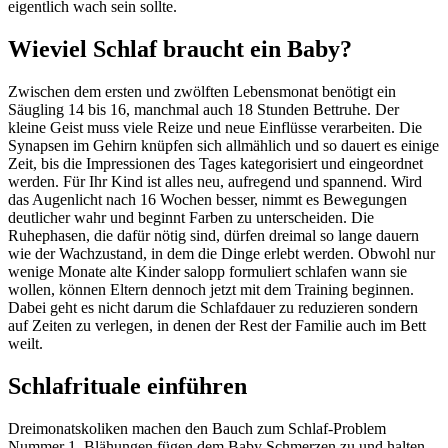
eigentlich wach sein sollte.
Wieviel Schlaf braucht ein Baby?
Zwischen dem ersten und zwölften Lebensmonat benötigt ein
Säugling 14 bis 16, manchmal auch 18 Stunden Bettruhe. Der
kleine Geist muss viele Reize und neue Einflüsse verarbeiten. Die
Synapsen im Gehirn knüpfen sich allmählich und so dauert es einige
Zeit, bis die Impressionen des Tages kategorisiert und eingeordnet
werden. Für Ihr Kind ist alles neu, aufregend und spannend. Wird
das Augenlicht nach 16 Wochen besser, nimmt es Bewegungen
deutlicher wahr und beginnt Farben zu unterscheiden. Die
Ruhephasen, die dafür nötig sind, dürfen dreimal so lange dauern
wie der Wachzustand, in dem die Dinge erlebt werden. Obwohl nur
wenige Monate alte Kinder salopp formuliert schlafen wann sie
wollen, können Eltern dennoch jetzt mit dem Training beginnen.
Dabei geht es nicht darum die Schlafdauer zu reduzieren sondern
auf Zeiten zu verlegen, in denen der Rest der Familie auch im Bett
weilt.
Schlafrituale einführen
Dreimonatskoliken machen den Bauch zum Schlaf-Problem
Nummer 1. Blähungen fügen dem Baby Schmerzen zu und halten