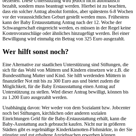
beziehen. Diese Unterstützung wird jedoch nicht automatisch
bezahlt, sondern muss beantragt werden. Hierbei ist zu beachten,
dass ein solcher Antrag absolut formlos, aber spätestens 6-8 Wochen
vor der voraussichtlichen Geburt gestellt werden muss. Frühestens
kann der Baby Erstausstattung Antrag nach der 12. Woche der
Schwangerschaft eingereicht werden, es müssen in der Regel keine
Kostenvoranschläge oder ähnliches hinzugefügt werden. Bei einer
Bewilligung wird einmalig ein Betrag von 325 Euro ausgezahlt.
Wer hilft sonst noch?
Eine Alternative zur staatlichen Unterstützung sind Stiftungen, die
sich für das Wohl von Müttern und Kindern einsetzen wie z.B. die
Bundesstiftung Mutter und Kind. Sie hilft werdenden Müttern in
finanzieller Not mit bis zu 300 Euro aus und bietet zudem die
Möglichkeit, für die Baby Erstausstattung einen Antrag auf
Unterstützung zu stellen. Wird dieser Antrag bewilligt, können bis
zu 1.200 Euro ausgezahlt werden.
Unabhängig davon: Wer weder von dem Sozialamt bzw. Jobcenter
noch bei Stiftungen, kirchlichen oder anderen sozialen
Einrichtungen Geld für die Baby-Erstausstattung erhält, kann die
Baby-Ausstattung auch gebraucht kaufen. Nicht nur in größeren
Städten gibt es regelmäßige Kinderklamotten-Flohmärkte, in der Sie
günstige und gut erhaltene Anziehsachen erwerben können.