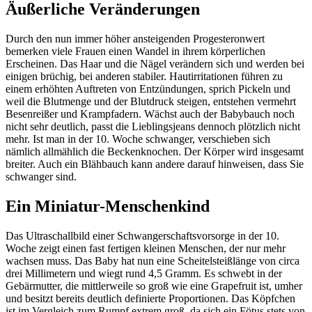
Äußerliche Veränderungen
Durch den nun immer höher ansteigenden Progesteronwert
bemerken viele Frauen einen Wandel in ihrem körperlichen
Erscheinen. Das Haar und die Nägel verändern sich und werden bei
einigen brüchig, bei anderen stabiler. Hautirritationen führen zu
einem erhöhten Auftreten von Entzündungen, sprich Pickeln und
weil die Blutmenge und der Blutdruck steigen, entstehen vermehrt
Besenreißer und Krampfadern. Wächst auch der Babybauch noch
nicht sehr deutlich, passt die Lieblingsjeans dennoch plötzlich nicht
mehr. Ist man in der 10. Woche schwanger, verschieben sich
nämlich allmählich die Beckenknochen. Der Körper wird insgesamt
breiter. Auch ein Blähbauch kann andere darauf hinweisen, dass Sie
schwanger sind.
Ein Miniatur-Menschenkind
Das Ultraschallbild einer Schwangerschaftsvorsorge in der 10.
Woche zeigt einen fast fertigen kleinen Menschen, der nur mehr
wachsen muss. Das Baby hat nun eine Scheitelsteißlänge von circa
drei Millimetern und wiegt rund 4,5 Gramm. Es schwebt in der
Gebärmutter, die mittlerweile so groß wie eine Grapefruit ist, umher
und besitzt bereits deutlich definierte Proportionen. Das Köpfchen
ist im Vergleich zum Rumpf extrem groß, da sich ein Fötus stets von