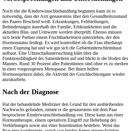
Noch ehe die Kinderwunschbehandlung beginnen kann ist es
notwendig, dass der Arzt genauestens über den Gesundheitszustand
des Paares Bescheid weiß. Erkrankungen, Fehlstellungen,
Behinderungen innerhalb der Familie, Erbkrankheiten und die
aktuellen Blut- und Urinwerte werden überprüft. Ebenso müssen
sich beide Partner einem Fruchtbarkeitstest unterziehen, der den
Hormonstatus festlegt. Es wird kontrolliert ob die Frau überhaupt
einen Eisprung hat und wie gut sich die Gebärmutterschleimhaut
aufbaut. Eine Ultraschalluntersuchung klärt über die
Funktionsfähigkeit der Samenleitern auf und blickt in die Hoden des
Mannes. Rund 30 Prozent aller Patientinnen sind ohne es zu merken
in einer vorgezogenen Menopause. Bei ihnen helfen
Hormonspritzen dabei, die Aktivität der Geschlechtsorgane wieder
anzukurbeln.
Nach der Diagnose
Hat der behandelnde Mediziner den Grund für den ausbleibenden
Nachwuchs gefunden, nimmt er die genauestens mit dem Paar
besprochene Kinderwunschbehandlung vor. Diese kann aus einer
Hormontherapie, einem operativen Eingriff zur Behebung der
Verklebungen sowie aus einer Insemination bestehen. Weist das
Paar eine kombinierte, sprich von beiden Seiten eingeschränkte