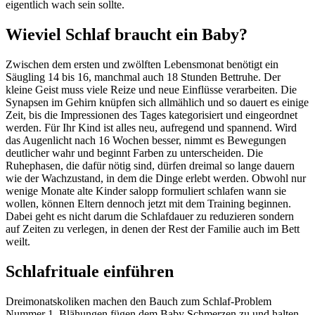
eigentlich wach sein sollte.
Wieviel Schlaf braucht ein Baby?
Zwischen dem ersten und zwölften Lebensmonat benötigt ein
Säugling 14 bis 16, manchmal auch 18 Stunden Bettruhe. Der
kleine Geist muss viele Reize und neue Einflüsse verarbeiten. Die
Synapsen im Gehirn knüpfen sich allmählich und so dauert es einige
Zeit, bis die Impressionen des Tages kategorisiert und eingeordnet
werden. Für Ihr Kind ist alles neu, aufregend und spannend. Wird
das Augenlicht nach 16 Wochen besser, nimmt es Bewegungen
deutlicher wahr und beginnt Farben zu unterscheiden. Die
Ruhephasen, die dafür nötig sind, dürfen dreimal so lange dauern
wie der Wachzustand, in dem die Dinge erlebt werden. Obwohl nur
wenige Monate alte Kinder salopp formuliert schlafen wann sie
wollen, können Eltern dennoch jetzt mit dem Training beginnen.
Dabei geht es nicht darum die Schlafdauer zu reduzieren sondern
auf Zeiten zu verlegen, in denen der Rest der Familie auch im Bett
weilt.
Schlafrituale einführen
Dreimonatskoliken machen den Bauch zum Schlaf-Problem
Nummer 1. Blähungen fügen dem Baby Schmerzen zu und halten